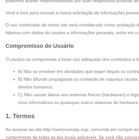
podemos aceitar responsabilidade por suas respectivas políticas de
Você é livre para recusar a nossa solicitação de informações pess
O uso continuado de nosso site será considerado como aceitação d
lidamos com dados do usuário e informações pessoais, entre em c
Compromisso do Usuário
O usuário se compromete a fazer uso adequado dos conteúdos e da in
A) Não se envolver em atividades que sejam ilegais ou contrá
B) Não difundir propaganda ou conteúdo de natureza racista, 
direitos humanos;
C) Não causar danos aos sistemas físicos (hardwares) e lógico
vírus informáticos ou quaisquer outros sistemas de hardwa
1. Termos
Ao acessar ao site http://seminarioiep.org/, concorda em cumprir e
cumprimento de todas as leis locais aplicáveis. Se você não concor