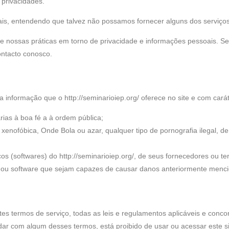
 privacidades.
oais, entendendo que talvez não possamos fornecer alguns dos serviço
e nossas práticas em torno de privacidade e informações pessoais. S
ontacto conosco.
formação que o http://seminarioiep.org/ oferece no site e com caráte
rias à boa fé a à ordem pública;
xenofóbica, Onde Bola ou azar, qualquer tipo de pornografia ilegal, de
s (softwares) do http://seminarioiep.org/, de seus fornecedores ou ter
re ou software que sejam capazes de causar danos anteriormente menc
stes termos de serviço, todas as leis e regulamentos aplicáveis e conc
dar com algum desses termos, está proibido de usar ou acessar este sit