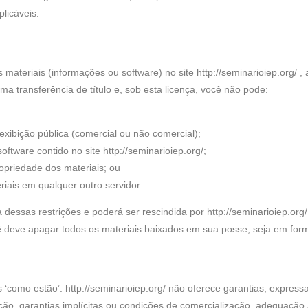
plicáveis.
teriais (informações ou software) no site http://seminarioiep.org/ , a
a transferência de título e, sob esta licença, você não pode:
 exibição pública (comercial ou não comercial);
ftware contido no site http://seminarioiep.org/;
ropriedade dos materiais; ou
riais em qualquer outro servidor.
 dessas restrições e poderá ser rescindida por http://seminarioiep.or
cê deve apagar todos os materiais baixados em sua posse, seja em form
s ‘como estão’. http://seminarioiep.org/ não oferece garantias, expressa
tação, garantias implícitas ou condições de comercialização, adequação