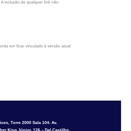
 A inclusão de qualquer link não
orda em ficar vinculado à versão atual
ces, Torre 2000 Sala 104- Av.
her King Júnior, 126 – Del Castilho