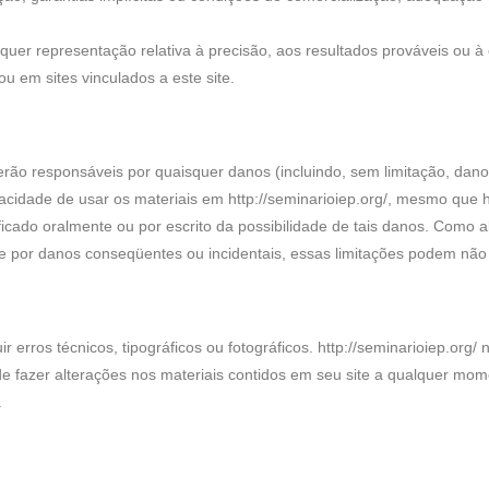
lquer representação relativa à precisão, aos resultados prováveis ou à 
u em sites vinculados a este site.
rão responsáveis por quaisquer danos (incluindo, sem limitação, dano
acidade de usar os materiais em http://seminarioiep.org/, mesmo que h
tificado oralmente ou por escrito da possibilidade de tais danos. Como
ade por danos conseqüentes ou incidentais, essas limitações podem não 
ir erros técnicos, tipográficos ou fotográficos. http://seminarioiep.or
pode fazer alterações nos materiais contidos em seu site a qualquer mo
.