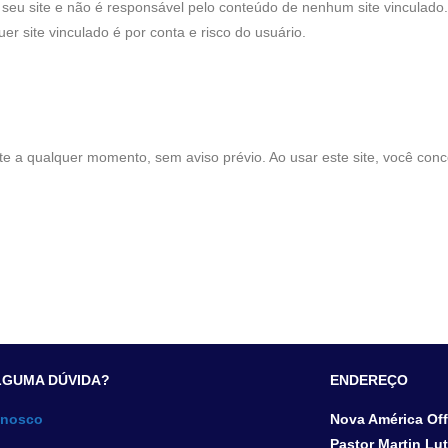
o seu site e não é responsável pelo conteúdo de nenhum site vinculado.
uer site vinculado é por conta e risco do usuário.
ite a qualquer momento, sem aviso prévio. Ao usar este site, você conc
.
LGUMA DÚVIDA?
ENDEREÇO
onosco
Nova América Offi
Pastor Martin Lut