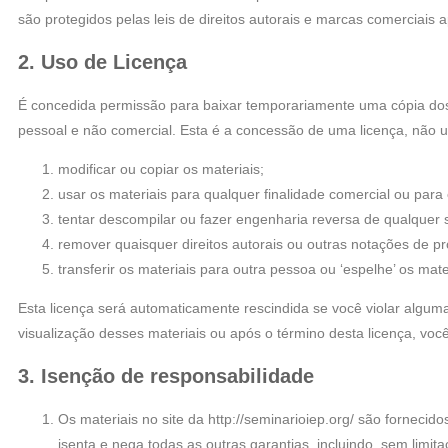
são protegidos pelas leis de direitos autorais e marcas comerciais a
2. Uso de Licença
É concedida permissão para baixar temporariamente uma cópia dos ma
pessoal e não comercial. Esta é a concessão de uma licença, não um
modificar ou copiar os materiais;
usar os materiais para qualquer finalidade comercial ou para
tentar descompilar ou fazer engenharia reversa de qualquer so
remover quaisquer direitos autorais ou outras notações de p
transferir os materiais para outra pessoa ou ‘espelhe’ os mate
Esta licença será automaticamente rescindida se você violar alguma
visualização desses materiais ou após o término desta licença, vo
3. Isenção de responsabilidade
Os materiais no site da http://seminarioiep.org/ são fornecido
isenta e nega todas as outras garantias, incluindo, sem limi