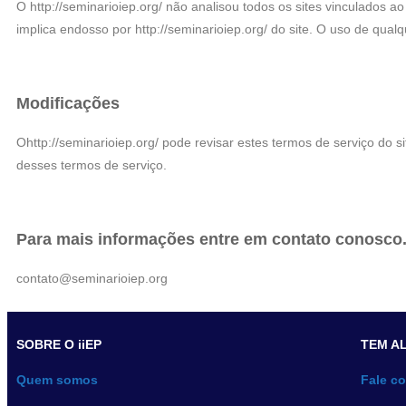
O http://seminarioiep.org/ não analisou todos os sites vinculados a
implica endosso por http://seminarioiep.org/ do site. O uso de qualq
Modificações
Ohttp://seminarioiep.org/ pode revisar estes termos de serviço do s
desses termos de serviço.
Para mais informações entre em contato conosco
contato@seminarioiep.org
SOBRE O iiEP
TEM A
Quem somos
Fale c